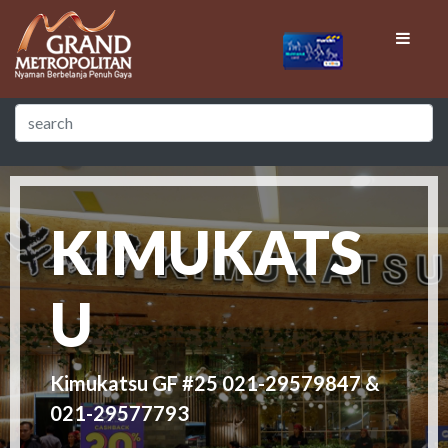
KIMUKATS
U
Kimukatsu GF #25 021-29579847 &
021-29577793