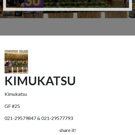
KIMUKATSU
Kimukatsu
GF #25
021-29579847 & 021-29577793
share it!