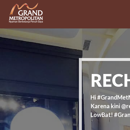
REC
Hi #GrandMetMa
Karena kini @r
LowBat! #Gra