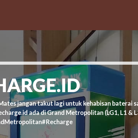
HARGE.ID
tes jangan takut lagi untuk kehabisan baterai sa
echarge.id ada di Grand Metropolitan (LG1, L1 & 
ndMetropolitan#Recharge