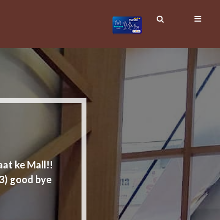
at ke Mall!!
L3) good bye