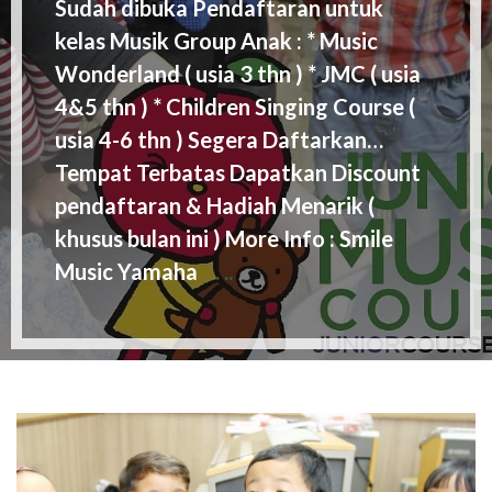
Sudah dibuka Pendaftaran untuk
kelas Musik Group Anak : * Music
Wonderland ( usia 3 thn ) * JMC ( usia
4&5 thn ) * Children Singing Course (
usia 4-6 thn ) Segera Daftarkan…
Tempat Terbatas Dapatkan Discount
pendaftaran & Hadiah Menarik (
khusus bulan ini ) More Info : Smile
Music Yamaha
. ..