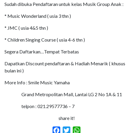
Sudah dibuka Pendaftaran untuk kelas Musik Group Anak :
* Music Wonderland ( usia 3 thn )
* JMC ( usia 4&5 thn )
* Children Singing Course ( usia 4-6 thn )
Segera Daftarkan…Tempat Terbatas
Dapatkan Discount pendaftaran & Hadiah Menarik ( khusus
bulan ini )
More Info : Smile Music Yamaha
Grand Metropolitan Mall, Lantai LG 2 No 1A & 11
telpon : 021.29577736 – 7
share it!
Facebook
Twitter
WhatsApp